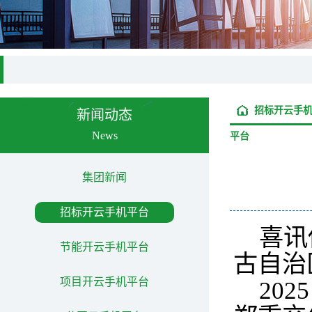
招标开云手
新闻动态
News
平台
集团新闻
招标开云手机平台
喜讯
节能开云手机平台
古自治
项目开云手机平台
20