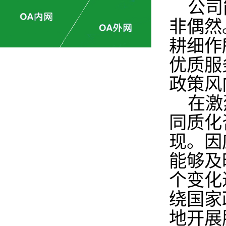
公司
非偶然
耕细作
优质服
政策风
在激
同质化
现。因
能够及
个变化
绕国家
地开展